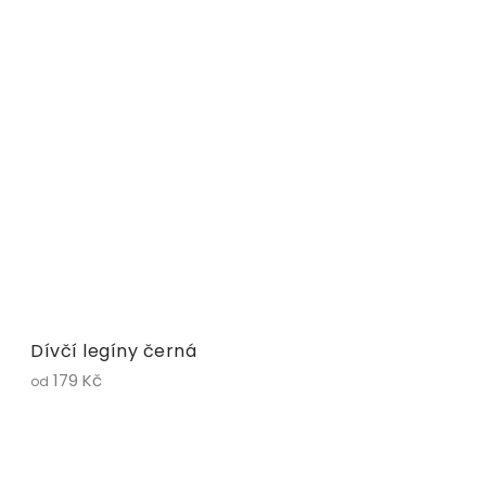
Dívčí legíny černá
179 Kč
od