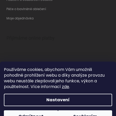
Péče o bavlněné oblečení
Moje objednávka
Přijímáme online platby
Používáme cookies, abychom Vám umožnili
pohodlné prohlížení webu a díky analýze provozu
Vytvořil Shoptet
webu neustále zlepšovali jeho funkce, výkon a
použitelnost. Více informací
zde
.
Nastavení
Copyright 2026
Betty Mode
. Všechna práva vyhrazena.
Upravit
nastavení cookies
Grafický návrh vytvořil a na Shoptet implementoval
Tomáš Hlad
&