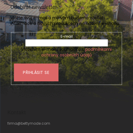
Odebírat newsletter
Vložte svůj e-mail a my vám budeme zasílat
informace o nových produktech na našem e-shopu.
E-mail
Vložením e-mailu souhlasíte s
podmínkami
ochrany osobních údajů
PŘIHLÁSIT SE
Kontakt
firma
@
bettymode.com