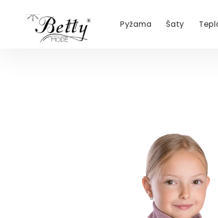
Pyžama
Šaty
Tepl
Přejít
na
obsah