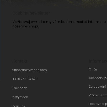
Odebírat newsletter
Vložte svůj e-mail a my vám budeme zasílat informace
našem e-shopu.
Kontakt
Informac
O nás
firma
@
bettymode.com
Obchodní p
+420 777 914 520
Zpracování
Facebook
Vrácení zbo
bettymode
Doprava a p
YouTube