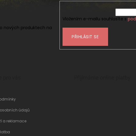
Vložením e-mailu souhlasíte s
pod
 o nových produktech na
PŘIHLÁSIT SE
e pro vás
Přijímáme online platby
odmínky
 osobních údajů
ží a reklamace
latba