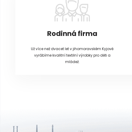
í
Rodinná firma
Už více než dvacet let v jihomoravském Kyjově
vyrábíme kvalitní textilní výrobky pro děti a
mládež.