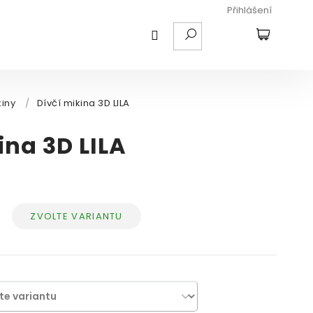
Přihlášení
HLEDAT
NÁKUPNÍ
KOŠÍK
kiny
/
Dívčí mikina 3D LILA
ina 3D LILA
ZVOLTE VARIANTU
Měrná
cena: