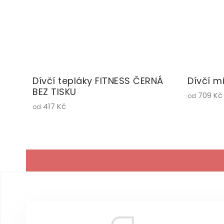
Dívčí tepláky FITNESS ČERNÁ
Dívčí m
BEZ TISKU
709 Kč
od
417 Kč
od
Z
á
p
a
t