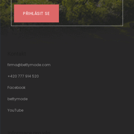
PŘIHLÁSIT SE
Kontakt
firma
@
bettymode.com
+420 777 914 520
Facebook
bettymode
YouTube
Informace pro vás