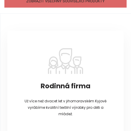
ZOBRAZIT VŠECHNY SOUVISEJÍCÍ PRODUKTY
Z
á
p
a
t
í
Rodinná firma
Už více než dvacet let v jihomoravském Kyjově
vyrábíme kvalitní textilní výrobky pro děti a
mládež.