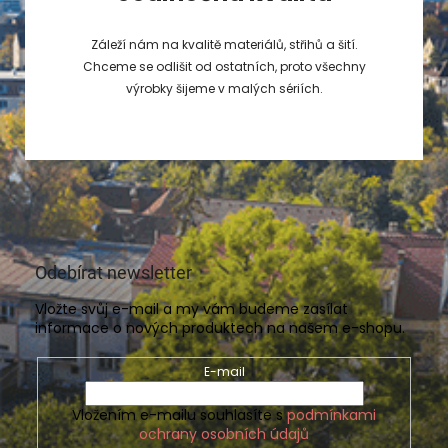
Záleží nám na kvalitě materiálů, střihů a šití.
Chceme se odlišit od ostatních, proto všechny
výrobky šijeme v malých sériích.
Odebírat newsletter
Vložte svůj e-mail a my vám budeme zasílat
informace o nových produktech na našem e-shopu.
E-mail
Vložením e-mailu souhlasíte s
podmínkami
ochrany osobních údajů